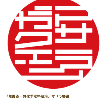
『無農薬・無化学肥料栽培』マサラ樂縁