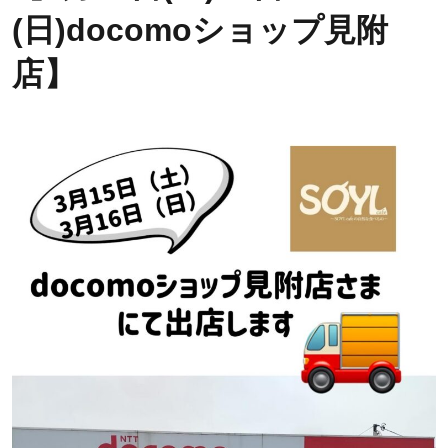
(日)docomoショップ見附
店】