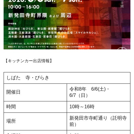
【キッチンカー出店情報】
しばた 寺・びらき
令和8年 6/6(土)・
開催日
6/7（日）
時間
10時～16時
新発田市寺町通り（託明寺
場所
前）